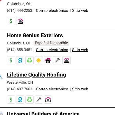
er nuestra mejor garantía de sistemas de techos.
Columbus
,
OH
(614) 444-2253
|
Correo electrónico
|
Sitio web
Home Genius Exteriors
Columbus
,
OH
Español Disponible
(614) 858-3451
|
Correo electrónico
|
Sitio web
Lifetime Quality Roofing
Westerville
,
OH
(614) 407-7663
|
Correo electrónico
|
Sitio web
Universal Builders of America