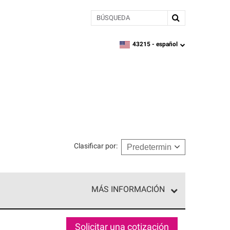
BÚSQUEDA
43215 -
español
zipcode,
language
Clasificar por
:
MÁS INFORMACIÓN
n el nivel superior de nuestra red exclusiva y
y destreza incomparable. Solo ellos pueden
Solicitar una cotización