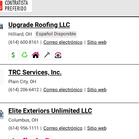
ontratistas Preferenciales de Owens Corning son parte de una r
Upgrade Roofing LLC
en con altos estándares y requisitos estrictos de profesionalism
Hilliard
,
OH
Español Disponible
(614) 600-8161
|
Correo electrónico
|
Sitio web
TRC Services, Inc.
Plain City
,
OH
(614) 206-6412
|
Correo electrónico
|
Sitio web
Elite Exteriors Unlimited LLC
Columbus
,
OH
(614) 956-1111
|
Correo electrónico
|
Sitio web