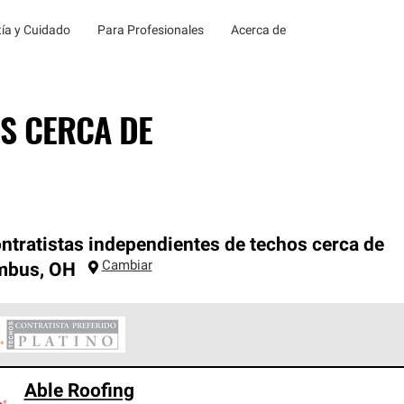
ía y Cuidado
Para Profesionales
Acerca de
S CERCA DE
ntratistas independientes de techos cerca de
Cambiar
mbus
,
OH
ontratistas Preferenciales Platinum de Owens Corning constituye
Able Roofing
en con estándares estrictos de profesionalismo, confiabilidad 