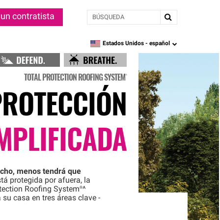
BÚSQUEDA
un contratista
Estados Unidos -
español
language
TOTAL PROTECTION ROOFING
SYSTEM®
PROTECCIÓN
MPLIFICADA
cho, menos tendrá que
á protegida por afuera, la
tection Roofing
System®
^
su casa en tres áreas clave -