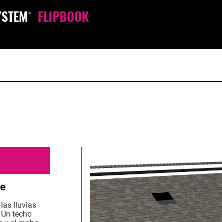
YSTEM®
FLIPBOOK
le
las lluvias
. Un techo