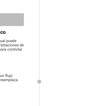
ico
cual puede
nfestaciones de
para controlar
un flujo
e reemplaza