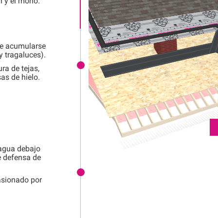
n y el moho.
le acumularse
y tragaluces).
ra de tejas,
sas de hielo.
 agua debajo
e defensa de
asionado por