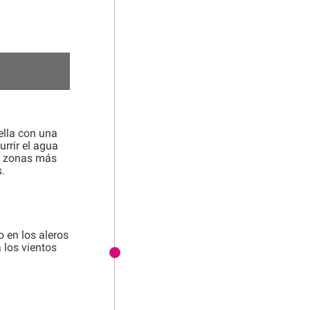
ella con una
urrir el agua
as zonas más
.
o en los aleros
a los vientos