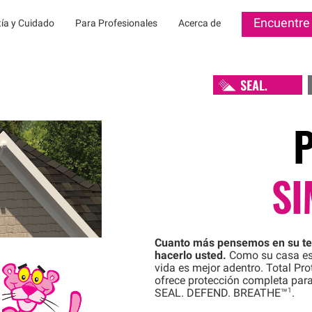
Encuentre 
ía y Cuidado
Para Profesionales
Acerca de
SI
Cuanto más pensemos en su te
hacerlo usted.
Como su casa est
vida es mejor adentro. Total Pro
ofrece protección completa para 
1
SEAL. DEFEND.
BREATHE™
.