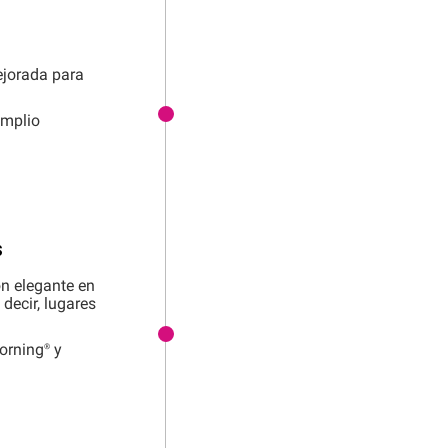
ejorada para
amplio
s
n elegante en
decir, lugares
orning®
y