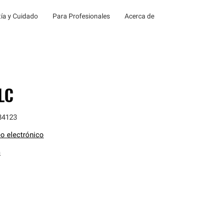
ía y Cuidado
Para Profesionales
Acerca de
LC
84123
o electrónico
m