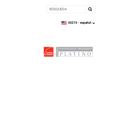
BÚSQUEDA
43215 -
español
zipcode,
language