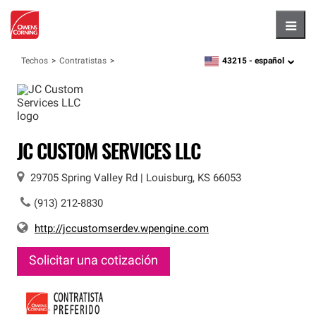
Hambu
43215 -
español
Techos
Contratistas
zipcode,
language
JC CUSTOM SERVICES LLC
29705 Spring Valley Rd
|
Louisburg
,
KS
66053
(913) 212-8830
http://jccustomserdev.wpengine.com
Solicitar una cotización