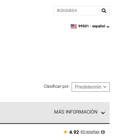
BÚSQUEDA
99501 -
español
zipcode,
language
Clasificar por
:
MÁS INFORMACIÓN
n el nivel superior de nuestra red exclusiva y
y destreza incomparable. Solo ellos pueden
★
65
reseñas
4.92