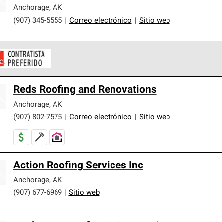
er nuestra mejor garantía de sistemas de techos.
Anchorage
,
AK
(907) 345-5555
|
Correo electrónico
|
Sitio web
ontratistas Preferenciales de Owens Corning son parte de una r
Reds Roofing and Renovations
en con altos estándares y requisitos estrictos de profesionalism
Anchorage
,
AK
(907) 802-7575
|
Correo electrónico
|
Sitio web
Action Roofing Services Inc
Anchorage
,
AK
(907) 677-6969
|
Sitio web