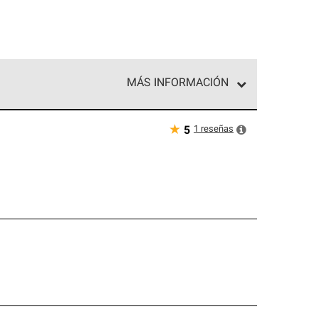
MÁS INFORMACIÓN
ed exclusiva de profesionales de techos que
o y confiabilidad.
★
1
reseñas
5