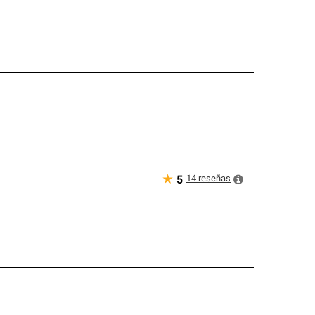
★
14
reseñas
5