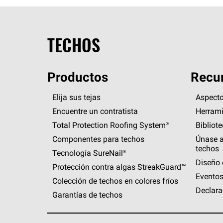
TECHOS
Productos
Recur
Elija sus tejas
Aspecto
Encuentre un contratista
Herrami
Total Protection Roofing
System®
Bibliot
Componentes para techos
Únase a
techos
Tecnología
SureNail®
Diseño 
Protección contra algas
StreakGuard™
Eventos
Colección de techos en colores fríos
Declara
Garantías de techos