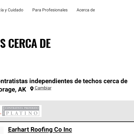
ía y Cuidado
Para Profesionales
Acerca de
S CERCA DE
ntratistas independientes de techos cerca de
Cambiar
orage
,
AK
ontratistas Preferenciales Platinum de Owens Corning constituye
Earhart Roofing Co Inc
en con estándares estrictos de profesionalismo, confiabilidad 