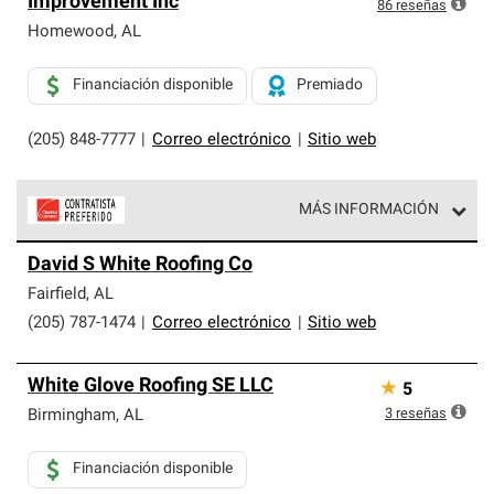
Improvement Inc
exclusiva y cumplen con estándares estrictos de
86
reseñas
profesionalismo, confiabilidad y destreza incomparable.
Homewood
,
AL
Solo ellos pueden ofrecer nuestra mejor garantía de
sistemas de techos.
Financiación disponible
Premiado
(205) 848-7777
|
Correo electrónico
|
Sitio web
MÁS INFORMACIÓN
Los Contratistas Preferenciales de Owens Corning son
David S White Roofing Co
parte de una red exclusiva de profesionales de techos
que cumplen con altos estándares y requisitos estrictos
Fairfield
,
AL
de profesionalismo y confiabilidad.
(205) 787-1474
|
Correo electrónico
|
Sitio web
White Glove Roofing SE LLC
★
5
3
reseñas
Birmingham
,
AL
Financiación disponible