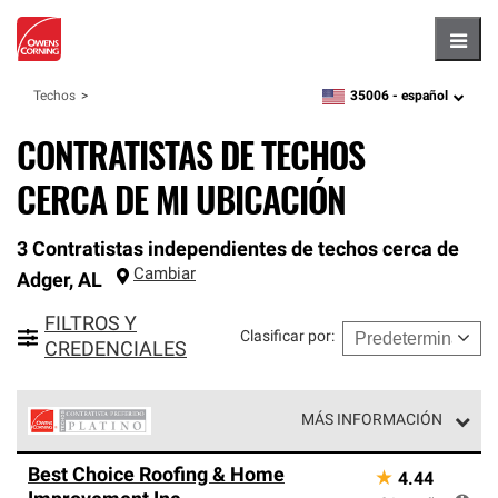
Hambu
35006 -
español
Techos
zipcode,
language
CONTRATISTAS DE TECHOS
CERCA DE MI UBICACIÓN
3 Contratistas independientes de techos cerca de
Cambiar
Adger
,
AL
FILTROS Y
Clasificar por
:
CREDENCIALES
MÁS INFORMACIÓN
Los Contratistas Preferenciales Platinum de Owens
Best Choice Roofing & Home
★
4.44
Corning constituyen el nivel superior de nuestra red