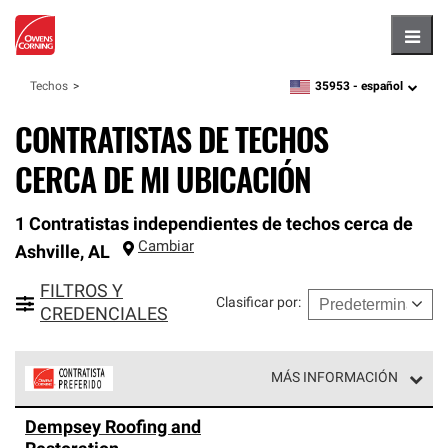
Hambu
35953 -
español
Techos
zipcode,
language
CONTRATISTAS DE TECHOS
CERCA DE MI UBICACIÓN
1 Contratistas independientes de techos cerca de
Cambiar
Ashville
,
AL
FILTROS Y
Clasificar por
:
CREDENCIALES
MÁS INFORMACIÓN
Los Contratistas Preferenciales de Owens Corning son
Dempsey Roofing and
parte de una red exclusiva de profesionales de techos