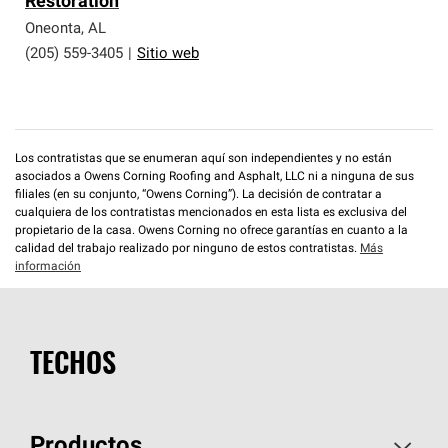
Restoration
que cumplen con altos estándares y requisitos estrictos
de profesionalismo y confiabilidad.
Oneonta
,
AL
(205) 559-3405
|
Sitio web
Los contratistas que se enumeran aquí son independientes y no están
asociados a Owens Corning Roofing and Asphalt, LLC ni a ninguna de sus
filiales (en su conjunto, “Owens Corning”). La decisión de contratar a
cualquiera de los contratistas mencionados en esta lista es exclusiva del
propietario de la casa. Owens Corning no ofrece garantías en cuanto a la
calidad del trabajo realizado por ninguno de estos contratistas.
Más
información
TECHOS
Productos