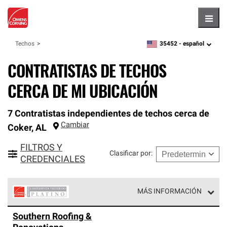
Hambu
35452 -
español
Techos
zipcode,
language
CONTRATISTAS DE TECHOS
CERCA DE MI UBICACIÓN
7 Contratistas independientes de techos cerca de
Cambiar
Coker
,
AL
FILTROS Y
Clasificar por
:
CREDENCIALES
MÁS INFORMACIÓN
Los Contratistas Preferenciales Platinum de Owens
Southern Roofing &
Corning constituyen el nivel superior de nuestra red