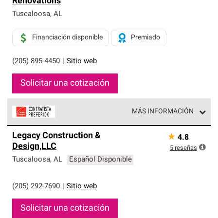
Renovations
exclusiva y cumplen con estándares estrictos de
profesionalismo, confiabilidad y destreza incomparable.
Tuscaloosa
,
AL
Solo ellos pueden ofrecer nuestra mejor garantía de
sistemas de techos.
Financiación disponible
Premiado
(205) 895-4450
|
Sitio web
Solicitar una cotización
MÁS INFORMACIÓN
Los Contratistas Preferenciales de Owens Corning son
Legacy Construction &
★
4.8
parte de una red exclusiva de profesionales de techos
Design,LLC
que cumplen con altos estándares y requisitos estrictos
5
reseñas
de profesionalismo y confiabilidad.
Tuscaloosa
,
AL
Español Disponible
(205) 292-7690
|
Sitio web
Solicitar una cotización