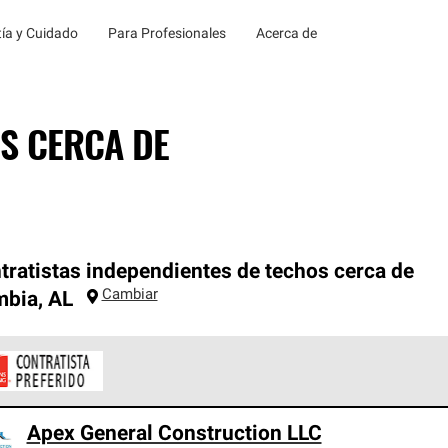
ía y Cuidado
Para Profesionales
Acerca de
S CERCA DE
tratistas independientes de techos cerca de
Cambiar
mbia
,
AL
ontratistas Preferenciales de Owens Corning son parte de una r
Apex General Construction LLC
en con altos estándares y requisitos estrictos de profesionalism