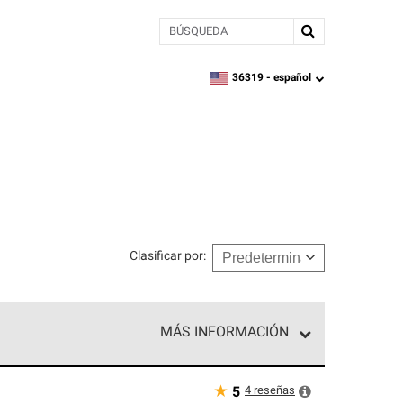
BÚSQUEDA
36319 -
español
zipcode,
language
Clasificar por
:
MÁS INFORMACIÓN
ed exclusiva de profesionales de techos que
o y confiabilidad.
★
4
reseñas
5