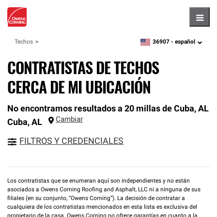
Hambu
36907 -
español
Techos
zipcode,
language
CONTRATISTAS DE TECHOS
CERCA DE MI UBICACIÓN
No encontramos resultados a 20 millas de Cuba, AL
Cambiar
Cuba
,
AL
FILTROS Y CREDENCIALES
Los contratistas que se enumeran aquí son independientes y no están
asociados a Owens Corning Roofing and Asphalt, LLC ni a ninguna de sus
filiales (en su conjunto, “Owens Corning”). La decisión de contratar a
cualquiera de los contratistas mencionados en esta lista es exclusiva del
propietario de la casa. Owens Corning no ofrece garantías en cuanto a la