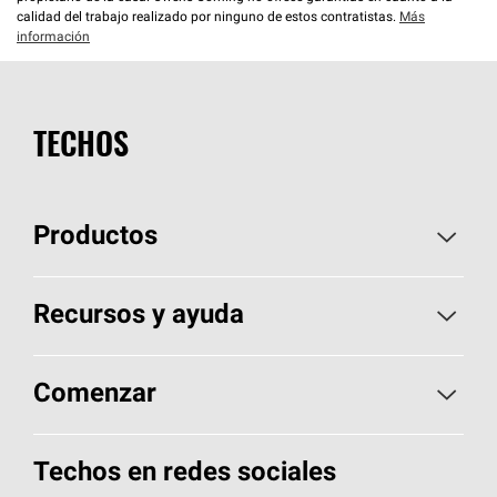
calidad del trabajo realizado por ninguno de estos contratistas.
Más
información
TECHOS
Productos
Elija sus tejas
Recursos y ayuda
Encuentre un contratista
Aspectos básicos sobre techos
Comenzar
Total Protection Roofing
System®
Herramientas de diseño y color
Llame al 1-800-GET
-
PINK®
Techos en redes sociales
Componentes para techos