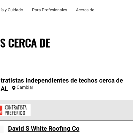
ía y Cuidado
Para Profesionales
Acerca de
S CERCA DE
tratistas independientes de techos cerca de
Cambiar
,
AL
ontratistas Preferenciales de Owens Corning son parte de una r
David S White Roofing Co
en con altos estándares y requisitos estrictos de profesionalism