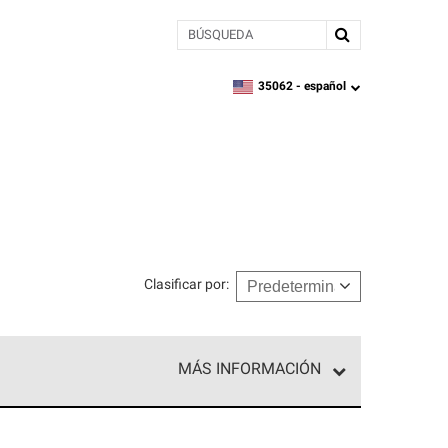
BÚSQUEDA
35062 -
español
zipcode,
language
Clasificar por
:
MÁS INFORMACIÓN
ed exclusiva de profesionales de techos que
o y confiabilidad.