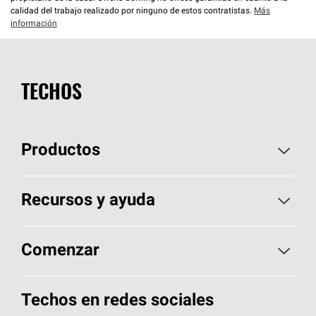
calidad del trabajo realizado por ninguno de estos contratistas.
Más
información
TECHOS
Productos
Elija sus tejas
Recursos y ayuda
Encuentre un contratista
Aspectos básicos sobre techos
Comenzar
Total Protection Roofing
System®
Herramientas de diseño y color
Llame al 1-800-GET
-
PINK®
Techos en redes sociales
Componentes para techos