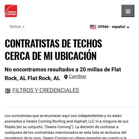
Hambu
35966 -
español
Techos
zipcode,
language
CONTRATISTAS DE TECHOS
CERCA DE MI UBICACIÓN
No encontramos resultados a 20 millas de Flat
Cambiar
Rock, AL
Flat Rock
,
AL
FILTROS Y CREDENCIALES
Los contratistas que se enumeran aquí son independientes y no están
asociados a Owens Corning Roofing and Asphalt, LLC ni a ninguna de sus
filiales (en su conjunto, “Owens Corning”). La decisión de contratar a
cualquiera de los contratistas mencionados en esta lista es exclusiva del
propietario de la casa. Owens Corning no ofrece garantías en cuanto a la