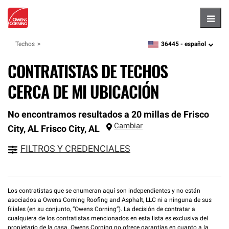
Hambu
36445 -
español
Techos
zipcode,
language
CONTRATISTAS DE TECHOS
CERCA DE MI UBICACIÓN
No encontramos resultados a 20 millas de Frisco
Cambiar
City, AL
Frisco City
,
AL
FILTROS Y CREDENCIALES
Los contratistas que se enumeran aquí son independientes y no están
asociados a Owens Corning Roofing and Asphalt, LLC ni a ninguna de sus
filiales (en su conjunto, “Owens Corning”). La decisión de contratar a
cualquiera de los contratistas mencionados en esta lista es exclusiva del
propietario de la casa. Owens Corning no ofrece garantías en cuanto a la