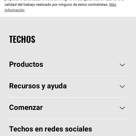
calidad del trabajo realizado por ninguno de estos contratistas.
Más
información
TECHOS
Productos
Elija sus tejas
Recursos y ayuda
Encuentre un contratista
Aspectos básicos sobre techos
Comenzar
Total Protection Roofing
System®
Herramientas de diseño y color
Llame al 1-800-GET
-
PINK®
Techos en redes sociales
Componentes para techos