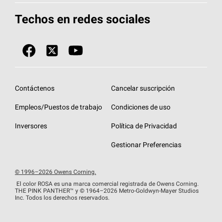
Herramientas de diseño y color
Llame al 1-800-GET
-
PINK®
Techos en redes sociales
Componentes para techos
Biblioteca de documentos
Contratistas de techos por ubicación
Tecnología
SureNail®
Únase a la red de contratistas de techos
Encuentre una tienda o encuentre un
Protección contra algas
StreakGuard™
distribuidor
Diseño en el techo
Contáctenos
Cancelar suscripción
Colección de techos en colores fríos
Financiamiento de techos
Empleos/Puestos de trabajo
Condiciones de uso
Eventos para contratistas
Garantías de techos
Inversores
Política de Privacidad
Declaración de rendimiento de la UE
Gestionar Preferencias
© 1996–2026 Owens Corning.
El color ROSA es una marca comercial registrada de Owens Corning.
THE PINK
PANTHER™
y © 1964–2026 Metro-Goldwyn-Mayer Studios
Inc. Todos los derechos reservados.