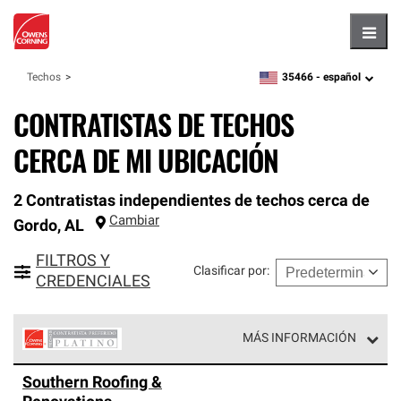
Hambu
35466 -
español
Techos
zipcode,
language
CONTRATISTAS DE TECHOS
CERCA DE MI UBICACIÓN
2 Contratistas independientes de techos cerca de
Cambiar
Gordo
,
AL
FILTROS Y
Clasificar por
:
CREDENCIALES
MÁS INFORMACIÓN
Los Contratistas Preferenciales Platinum de Owens
Southern Roofing &
Corning constituyen el nivel superior de nuestra red