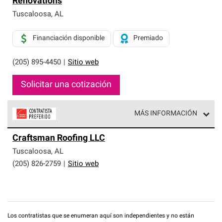
Renovations
exclusiva y cumplen con estándares estrictos de
profesionalismo, confiabilidad y destreza incomparable.
Tuscaloosa
,
AL
Solo ellos pueden ofrecer nuestra mejor garantía de
sistemas de techos.
Financiación disponible
Premiado
(205) 895-4450
|
Sitio web
Solicitar una cotización
MÁS INFORMACIÓN
Los Contratistas Preferenciales de Owens Corning son
Craftsman Roofing LLC
parte de una red exclusiva de profesionales de techos
que cumplen con altos estándares y requisitos estrictos
Tuscaloosa
,
AL
de profesionalismo y confiabilidad.
(205) 826-2759
|
Sitio web
Los contratistas que se enumeran aquí son independientes y no están