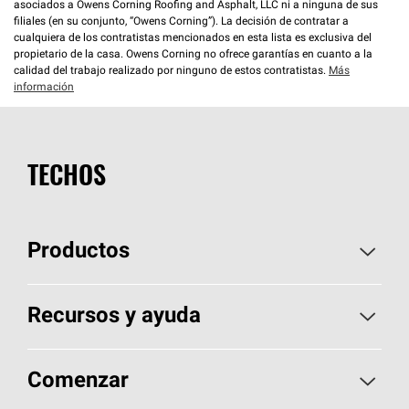
asociados a Owens Corning Roofing and Asphalt, LLC ni a ninguna de sus
filiales (en su conjunto, “Owens Corning”). La decisión de contratar a
cualquiera de los contratistas mencionados en esta lista es exclusiva del
propietario de la casa. Owens Corning no ofrece garantías en cuanto a la
calidad del trabajo realizado por ninguno de estos contratistas.
Más
información
TECHOS
Productos
Elija sus tejas
Recursos y ayuda
Encuentre un contratista
Aspectos básicos sobre techos
Comenzar
Total Protection Roofing
System®