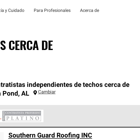
ía y Cuidado
Para Profesionales
Acerca de
S CERCA DE
tratistas independientes de techos cerca de
Cambiar
n Pond
,
AL
ontratistas Preferenciales Platinum de Owens Corning constituye
Southern Guard Roofing INC
en con estándares estrictos de profesionalismo, confiabilidad 