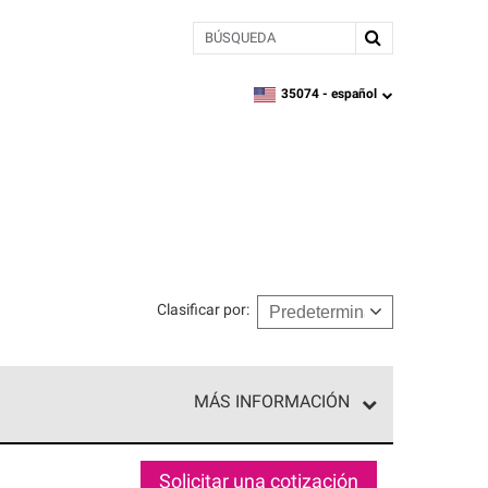
BÚSQUEDA
35074 -
español
zipcode,
language
Clasificar por
:
MÁS INFORMACIÓN
n el nivel superior de nuestra red exclusiva y
y destreza incomparable. Solo ellos pueden
Solicitar una cotización