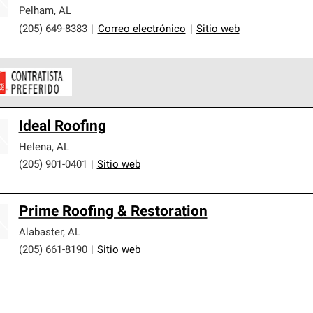
er nuestra mejor garantía de sistemas de techos.
Pelham
,
AL
(205) 649-8383
|
Correo electrónico
|
Sitio web
ontratistas Preferenciales de Owens Corning son parte de una r
Ideal Roofing
en con altos estándares y requisitos estrictos de profesionalism
Helena
,
AL
(205) 901-0401
|
Sitio web
Prime Roofing & Restoration
Alabaster
,
AL
(205) 661-8190
|
Sitio web