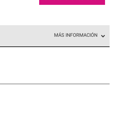
MÁS INFORMACIÓN
ed exclusiva de profesionales de techos que
o y confiabilidad.