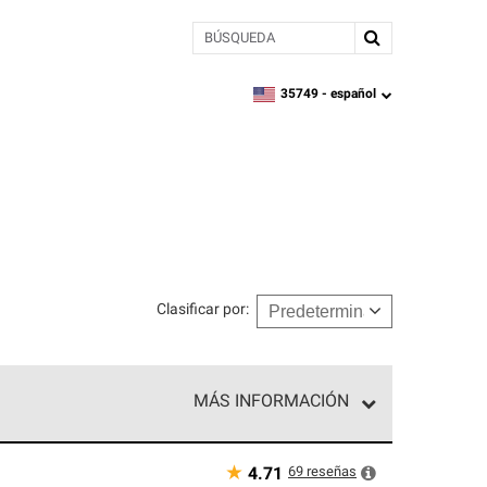
BÚSQUEDA
35749 -
español
zipcode,
language
Clasificar por
:
MÁS INFORMACIÓN
n el nivel superior de nuestra red exclusiva y
y destreza incomparable. Solo ellos pueden
★
69
reseñas
4.71