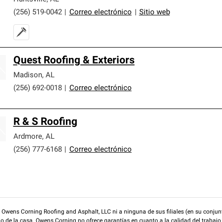
(256) 519-0042
|
Correo electrónico
|
Sitio web
Quest Roofing & Exteriors
Madison
,
AL
(256) 692-0018
|
Correo electrónico
R & S Roofing
Ardmore
,
AL
(256) 777-6168
|
Correo electrónico
wens Corning Roofing and Asphalt, LLC ni a ninguna de sus filiales (en su conjunt
rio de la casa. Owens Corning no ofrece garantías en cuanto a la calidad del trabajo