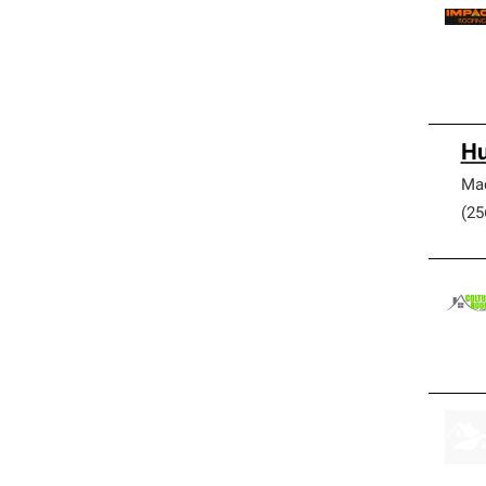
Hu
Ma
(25