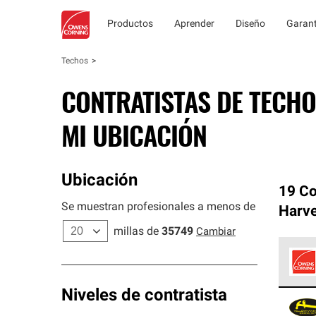
Productos
Aprender
Diseño
Garant
Techos
CONTRATISTAS DE TECHO
MI UBICACIÓN
Ubicación
19 Co
Se muestran profesionales a menos de
Harve
millas de
35749
Cambiar
Los C
Niveles de contratista
cumpl