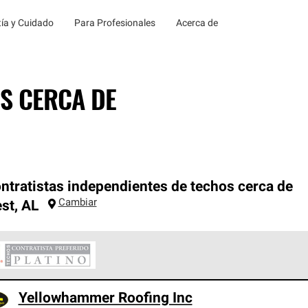
ía y Cuidado
Para Profesionales
Acerca de
S CERCA DE
ntratistas independientes de techos cerca de
Cambiar
st
,
AL
ontratistas Preferenciales Platinum de Owens Corning constituye
Yellowhammer Roofing Inc
en con estándares estrictos de profesionalismo, confiabilidad 