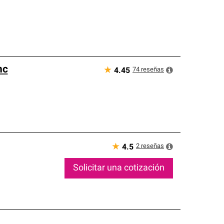
nc
★
74
reseñas
4.45
★
2
reseñas
4.5
Solicitar una cotización