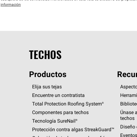
información
TECHOS
Productos
Recur
Elija sus tejas
Aspecto
Encuentre un contratista
Herrami
Total Protection Roofing
System®
Bibliot
Componentes para techos
Únase a
techos
Tecnología
SureNail®
Diseño 
Protección contra algas
StreakGuard™
Eventos