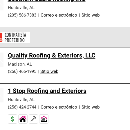
Huntsville
,
AL
(205) 586-7383
|
Correo electrónico
|
Sitio web
ontratistas Preferenciales de Owens Corning son parte de una r
Quality Roofing & Exteriors, LLC
en con altos estándares y requisitos estrictos de profesionalism
Madison
,
AL
(256) 466-1995
|
Sitio web
1 Stop Roofing and Exteriors
Huntsville
,
AL
(256) 424-2744
|
Correo electrónico
|
Sitio web