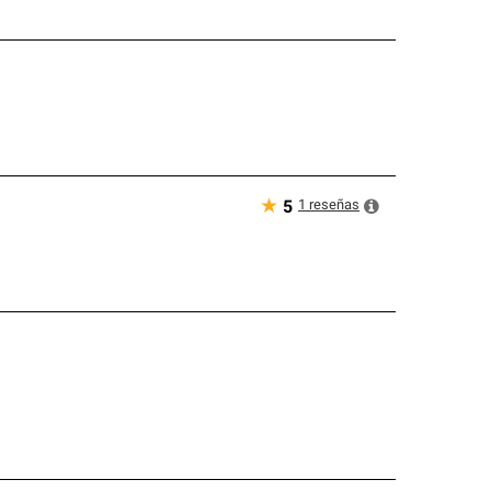
★
1
reseñas
5