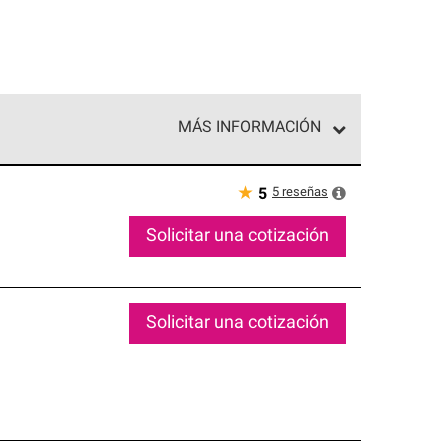
MÁS INFORMACIÓN
ed exclusiva de profesionales de techos que
o y confiabilidad.
★
5
reseñas
5
Solicitar una cotización
Solicitar una cotización