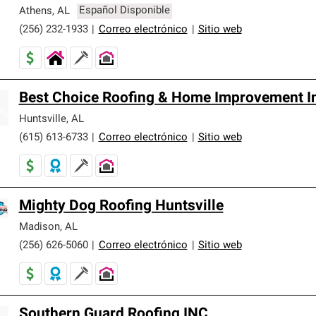
er nuestra mejor garantía de sistemas de techos.
Athens
,
AL
Español Disponible
(256) 232-1933
|
Correo electrónico
|
Sitio web
Best Choice Roofing & Home Improvement I
Huntsville
,
AL
(615) 613-6733
|
Correo electrónico
|
Sitio web
Mighty Dog Roofing Huntsville
Madison
,
AL
(256) 626-5060
|
Correo electrónico
|
Sitio web
Southern Guard Roofing INC