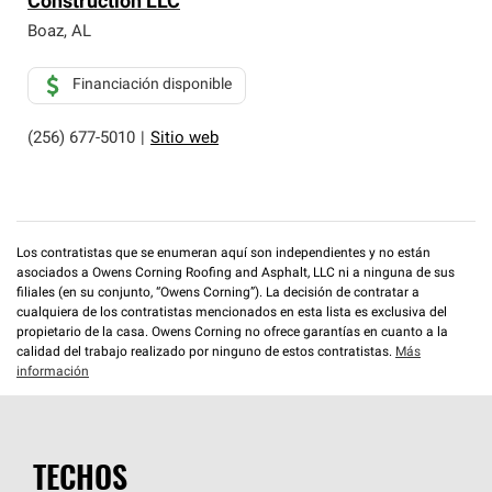
Construction LLC
que cumplen con altos estándares y requisitos estrictos
de profesionalismo y confiabilidad.
Boaz
,
AL
Financiación disponible
(256) 677-5010
|
Sitio web
Los contratistas que se enumeran aquí son independientes y no están
asociados a Owens Corning Roofing and Asphalt, LLC ni a ninguna de sus
filiales (en su conjunto, “Owens Corning”). La decisión de contratar a
cualquiera de los contratistas mencionados en esta lista es exclusiva del
propietario de la casa. Owens Corning no ofrece garantías en cuanto a la
calidad del trabajo realizado por ninguno de estos contratistas.
Más
información
TECHOS