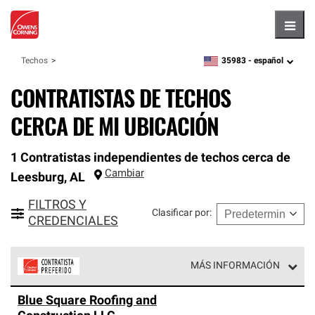
Hambu
35983 -
español
Techos
zipcode,
language
CONTRATISTAS DE TECHOS
CERCA DE MI UBICACIÓN
1 Contratistas independientes de techos cerca de
Cambiar
Leesburg
,
AL
FILTROS Y
Clasificar por
:
CREDENCIALES
MÁS INFORMACIÓN
Los Contratistas Preferenciales de Owens Corning son
Blue Square Roofing and
parte de una red exclusiva de profesionales de techos