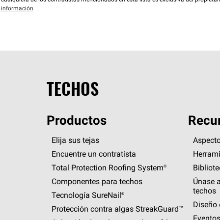
cualquiera de los contratistas mencionados en esta lista es exclusiva del propieta
información
TECHOS
Productos
Recur
Elija sus tejas
Aspecto
Encuentre un contratista
Herrami
Total Protection Roofing
System®
Bibliot
Componentes para techos
Únase a
techos
Tecnología
SureNail®
Diseño 
Protección contra algas
StreakGuard™
Eventos