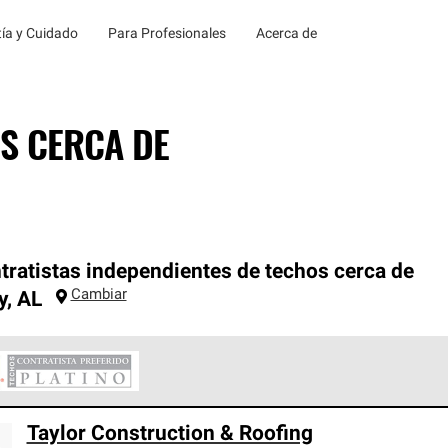
ía y Cuidado
Para Profesionales
Acerca de
S CERCA DE
tratistas independientes de techos cerca de
Cambiar
y
,
AL
ontratistas Preferenciales Platinum de Owens Corning constituye
Taylor Construction & Roofing
en con estándares estrictos de profesionalismo, confiabilidad 