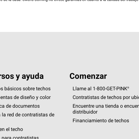
rio de la casa. Owens Corning no ofrece garantías en cuanto a la calidad del trabajo
sos y ayuda
Comenzar
s básicos sobre techos
Llame al 1-800-GET
-
PINK®
entas de diseño y color
Contratistas de techos por ub
eca de documentos
Encuentre una tienda o encuen
distribuidor
 la red de contratistas de
Financiamiento de techos
en el techo
 para contratistas