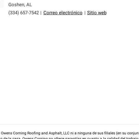
er nuestra mejor garantía de sistemas de techos.
Goshen
,
AL
(334) 657-7542
|
Correo electrónico
|
Sitio web
wens Corning Roofing and Asphalt, LLC ni a ninguna de sus filiales (en su conjunt