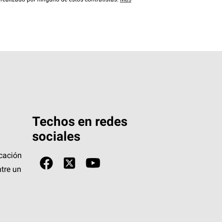
 realizado por ninguno de estos contratistas.
Más
Techos en redes
sociales
icación
tre un