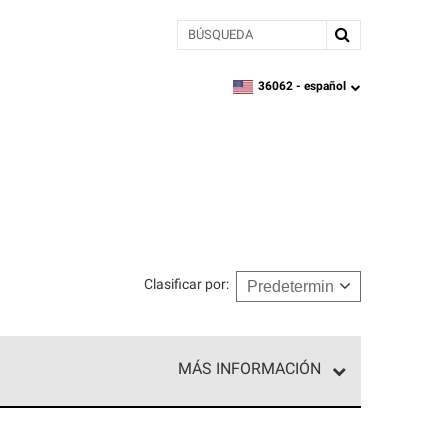
BÚSQUEDA
36062 -
español
zipcode,
language
Clasificar por
:
MÁS INFORMACIÓN
n el nivel superior de nuestra red exclusiva y
y destreza incomparable. Solo ellos pueden