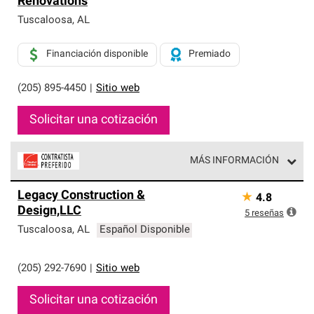
Renovations
exclusiva y cumplen con estándares estrictos de
profesionalismo, confiabilidad y destreza incomparable.
Tuscaloosa
,
AL
Solo ellos pueden ofrecer nuestra mejor garantía de
sistemas de techos.
Financiación disponible
Premiado
(205) 895-4450
|
Sitio web
Solicitar una cotización
MÁS INFORMACIÓN
Los Contratistas Preferenciales de Owens Corning son
Legacy Construction &
★
4.8
parte de una red exclusiva de profesionales de techos
Design,LLC
que cumplen con altos estándares y requisitos estrictos
5
reseñas
de profesionalismo y confiabilidad.
Tuscaloosa
,
AL
Español Disponible
(205) 292-7690
|
Sitio web
Solicitar una cotización