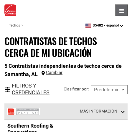
Hambu
35482 -
español
Techos
zipcode,
language
CONTRATISTAS DE TECHOS
CERCA DE MI UBICACIÓN
5 Contratistas independientes de techos cerca de
Cambiar
Samantha
,
AL
FILTROS Y
Clasificar por
:
CREDENCIALES
MÁS INFORMACIÓN
Los Contratistas Preferenciales Platinum de Owens
Southern Roofing &
Corning constituyen el nivel superior de nuestra red