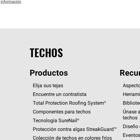
información
TECHOS
Productos
Recur
Elija sus tejas
Aspecto
Encuentre un contratista
Herrami
Total Protection Roofing
System®
Bibliot
Componentes para techos
Únase a
techos
Tecnología
SureNail®
Diseño 
Protección contra algas
StreakGuard™
Eventos
Colección de techos en colores fríos