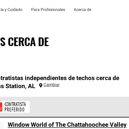
ía y Cuidado
Para Profesionales
Acerca de
S CERCA DE
tratistas independientes de techos cerca de
Cambiar
s Station
,
AL
ontratistas Preferenciales de Owens Corning son parte de una r
Window World of The Chattahoochee Valley
en con altos estándares y requisitos estrictos de profesionalism