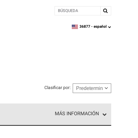
BÚSQUEDA
36877 -
español
zipcode,
language
Clasificar por
:
MÁS INFORMACIÓN
ed exclusiva de profesionales de techos que
o y confiabilidad.