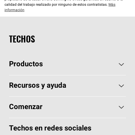
calidad del trabajo realizado por ninguno de estos contratistas.
Más
información
TECHOS
Productos
Elija sus tejas
Recursos y ayuda
Encuentre un contratista
Aspectos básicos sobre techos
Comenzar
Total Protection Roofing
System®
Herramientas de diseño y color
Llame al 1-800-GET
-
PINK®
Techos en redes sociales
Componentes para techos