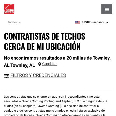
Hambu
35587 -
español
Techos
zipcode,
language
CONTRATISTAS DE TECHOS
CERCA DE MI UBICACIÓN
No encontramos resultados a 20 millas de Townley,
Cambiar
AL
Townley
,
AL
FILTROS Y CREDENCIALES
Los contratistas que se enumeran aquí son independientes y no están
asociados a Owens Corning Roofing and Asphalt, LLC ni a ninguna de sus
filiales (en su conjunto, “Owens Corning”). La decisión de contratar a
cualquiera de los contratistas mencionados en esta lista es exclusiva del
propietario de la casa. Owens Corning no ofrece garantías en cuanto a la