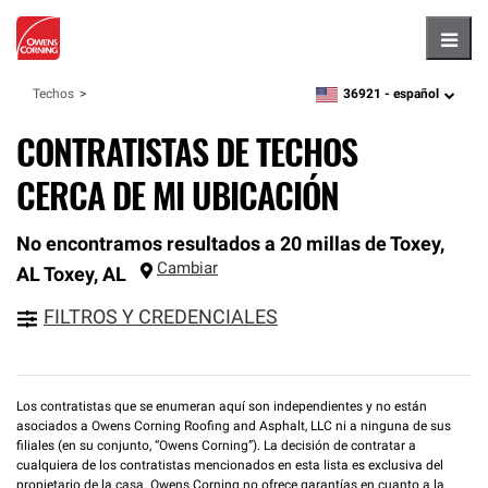
Hambu
36921 -
español
Techos
zipcode,
language
CONTRATISTAS DE TECHOS
CERCA DE MI UBICACIÓN
No encontramos resultados a 20 millas de Toxey,
Cambiar
AL
Toxey
,
AL
FILTROS Y CREDENCIALES
Los contratistas que se enumeran aquí son independientes y no están
asociados a Owens Corning Roofing and Asphalt, LLC ni a ninguna de sus
filiales (en su conjunto, “Owens Corning”). La decisión de contratar a
cualquiera de los contratistas mencionados en esta lista es exclusiva del
propietario de la casa. Owens Corning no ofrece garantías en cuanto a la