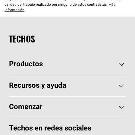
calidad del trabajo realizado por ninguno de estos contratistas.
Más
información
TECHOS
Productos
Elija sus tejas
Recursos y ayuda
Encuentre un contratista
Aspectos básicos sobre techos
Comenzar
Total Protection Roofing
System®
Herramientas de diseño y color
Llame al 1-800-GET
-
PINK®
Techos en redes sociales
Componentes para techos