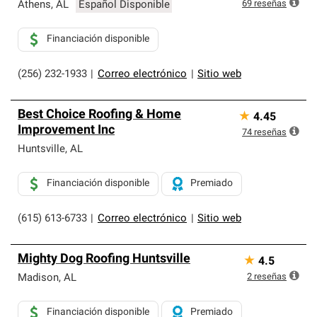
exclusiva y cumplen con estándares estrictos de
69
reseñas
Athens
,
AL
Español Disponible
profesionalismo, confiabilidad y destreza incomparable.
Solo ellos pueden ofrecer nuestra mejor garantía de
Financiación disponible
sistemas de techos.
(256) 232-1933
|
Correo electrónico
|
Sitio web
Best Choice Roofing & Home
★
4.45
Improvement Inc
74
reseñas
Huntsville
,
AL
Financiación disponible
Premiado
(615) 613-6733
|
Correo electrónico
|
Sitio web
Mighty Dog Roofing Huntsville
★
4.5
2
reseñas
Madison
,
AL
Financiación disponible
Premiado