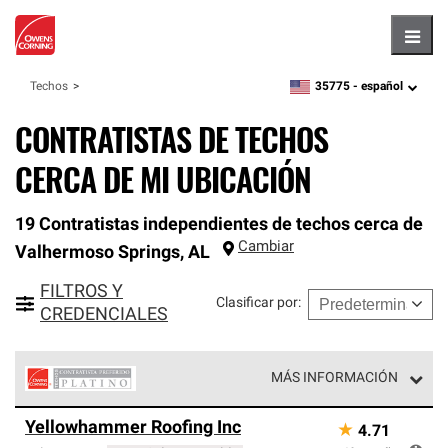
Hambu
35775 -
español
Techos
zipcode,
language
CONTRATISTAS DE TECHOS
CERCA DE MI UBICACIÓN
19 Contratistas independientes de techos cerca de
Cambiar
Valhermoso Springs
,
AL
FILTROS Y
Clasificar por
:
CREDENCIALES
MÁS INFORMACIÓN
Los Contratistas Preferenciales Platinum de Owens
Yellowhammer Roofing Inc
★
4.71
Corning constituyen el nivel superior de nuestra red