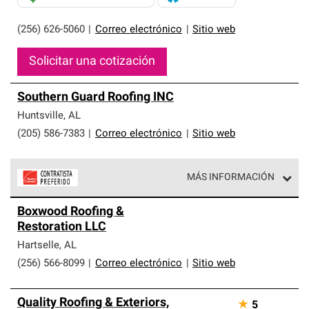
(256) 626-5060
|
Correo electrónico
|
Sitio web
Solicitar una cotización
Southern Guard Roofing INC
Huntsville
,
AL
(205) 586-7383
|
Correo electrónico
|
Sitio web
MÁS INFORMACIÓN
Los Contratistas Preferenciales de Owens Corning son
Boxwood Roofing &
parte de una red exclusiva de profesionales de techos
Restoration LLC
que cumplen con altos estándares y requisitos estrictos
de profesionalismo y confiabilidad.
Hartselle
,
AL
(256) 566-8099
|
Correo electrónico
|
Sitio web
Quality Roofing & Exteriors,
★
5