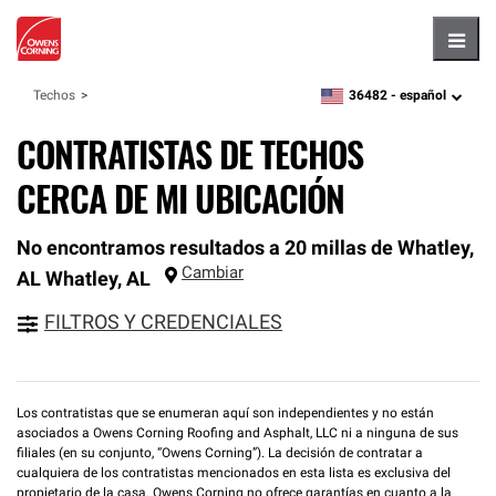
Hambu
36482 -
español
Techos
zipcode,
language
CONTRATISTAS DE TECHOS
CERCA DE MI UBICACIÓN
No encontramos resultados a 20 millas de Whatley,
Cambiar
AL
Whatley
,
AL
FILTROS Y CREDENCIALES
Los contratistas que se enumeran aquí son independientes y no están
asociados a Owens Corning Roofing and Asphalt, LLC ni a ninguna de sus
filiales (en su conjunto, “Owens Corning”). La decisión de contratar a
cualquiera de los contratistas mencionados en esta lista es exclusiva del
propietario de la casa. Owens Corning no ofrece garantías en cuanto a la