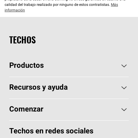
calidad del trabajo realizado por ninguno de estos contratistas.
Más
información
TECHOS
Productos
Elija sus tejas
Recursos y ayuda
Encuentre un contratista
Aspectos básicos sobre techos
Comenzar
Total Protection Roofing
System®
Herramientas de diseño y color
Llame al 1-800-GET
-
PINK®
Techos en redes sociales
Componentes para techos