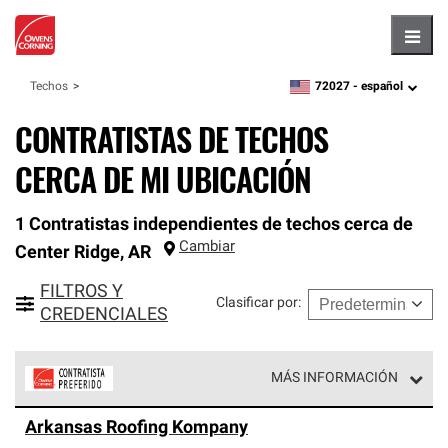
Hambu
72027 -
español
Techos
zipcode,
language
CONTRATISTAS DE TECHOS
CERCA DE MI UBICACIÓN
1 Contratistas independientes de techos cerca de
Cambiar
Center Ridge
,
AR
FILTROS Y
Clasificar por
:
CREDENCIALES
MÁS INFORMACIÓN
Los Contratistas Preferenciales de Owens Corning son
Arkansas Roofing Kompany
parte de una red exclusiva de profesionales de techos