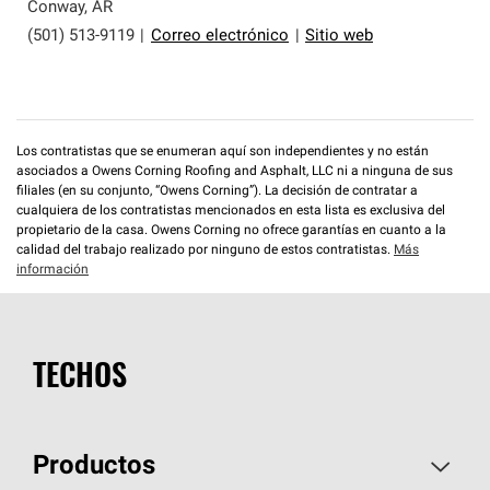
que cumplen con altos estándares y requisitos estrictos
Conway
,
AR
de profesionalismo y confiabilidad.
(501) 513-9119
|
Correo electrónico
|
Sitio web
Los contratistas que se enumeran aquí son independientes y no están
asociados a Owens Corning Roofing and Asphalt, LLC ni a ninguna de sus
filiales (en su conjunto, “Owens Corning”). La decisión de contratar a
cualquiera de los contratistas mencionados en esta lista es exclusiva del
propietario de la casa. Owens Corning no ofrece garantías en cuanto a la
calidad del trabajo realizado por ninguno de estos contratistas.
Más
información
TECHOS
Productos