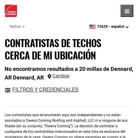
Hambu
72629 -
español
Techos
zipcode,
language
CONTRATISTAS DE TECHOS
CERCA DE MI UBICACIÓN
No encontramos resultados a 20 millas de Dennard,
Cambiar
AR
Dennard
,
AR
FILTROS Y CREDENCIALES
Los contratistas que se enumeran aquí son independientes y no están
asociados a Owens Corning Roofing and Asphalt, LLC ni a ninguna de sus
filiales (en su conjunto, “Owens Corning”). La decisión de contratar a
cualquiera de los contratistas mencionados en esta lista es exclusiva del
propietario de la casa. Owens Corning no ofrece garantías en cuanto a la