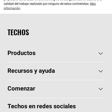
calidad del trabajo realizado por ninguno de estos contratistas.
Más
información
TECHOS
Productos
Elija sus tejas
Recursos y ayuda
Encuentre un contratista
Aspectos básicos sobre techos
Comenzar
Total Protection Roofing
System®
Herramientas de diseño y color
Llame al 1-800-GET
-
PINK®
Techos en redes sociales
Componentes para techos