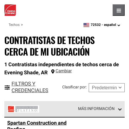
Hambu
72532 -
español
Techos
zipcode,
language
CONTRATISTAS DE TECHOS
CERCA DE MI UBICACIÓN
1 Contratistas independientes de techos cerca de
Cambiar
Evening Shade
,
AR
FILTROS Y
Clasificar por
:
CREDENCIALES
MÁS INFORMACIÓN
Los Contratistas Preferenciales Platinum de Owens
Spartan Construction and
Corning constituyen el nivel superior de nuestra red