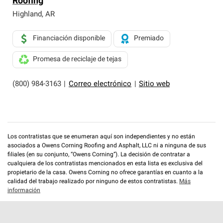
Roofing
exclusiva y cumplen con estándares estrictos de
profesionalismo, confiabilidad y destreza incomparable.
Highland
,
AR
Solo ellos pueden ofrecer nuestra mejor garantía de
sistemas de techos.
Financiación disponible
Premiado
Promesa de reciclaje de tejas
(800) 984-3163
|
Correo electrónico
|
Sitio web
Los contratistas que se enumeran aquí son independientes y no están
asociados a Owens Corning Roofing and Asphalt, LLC ni a ninguna de sus
filiales (en su conjunto, “Owens Corning”). La decisión de contratar a
cualquiera de los contratistas mencionados en esta lista es exclusiva del
propietario de la casa. Owens Corning no ofrece garantías en cuanto a la
calidad del trabajo realizado por ninguno de estos contratistas.
Más
información