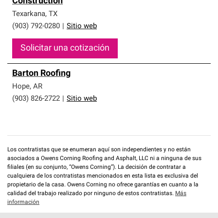
Construction
que cumplen con altos estándares y requisitos estrictos
de profesionalismo y confiabilidad.
Texarkana
,
TX
(903) 792-0280
|
Sitio web
Solicitar una cotización
Barton Roofing
Hope
,
AR
(903) 826-2722
|
Sitio web
Los contratistas que se enumeran aquí son independientes y no están
asociados a Owens Corning Roofing and Asphalt, LLC ni a ninguna de sus
filiales (en su conjunto, “Owens Corning”). La decisión de contratar a
cualquiera de los contratistas mencionados en esta lista es exclusiva del
propietario de la casa. Owens Corning no ofrece garantías en cuanto a la
calidad del trabajo realizado por ninguno de estos contratistas.
Más
información