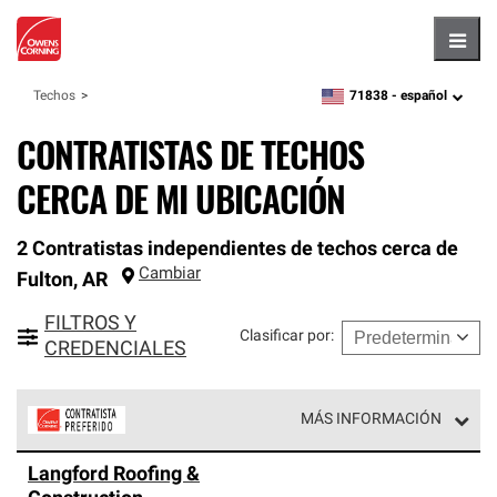
Hambu
71838 -
español
Techos
zipcode,
language
CONTRATISTAS DE TECHOS
CERCA DE MI UBICACIÓN
2 Contratistas independientes de techos cerca de
Cambiar
Fulton
,
AR
FILTROS Y
Clasificar por
:
CREDENCIALES
MÁS INFORMACIÓN
Los Contratistas Preferenciales de Owens Corning son
Langford Roofing &
parte de una red exclusiva de profesionales de techos