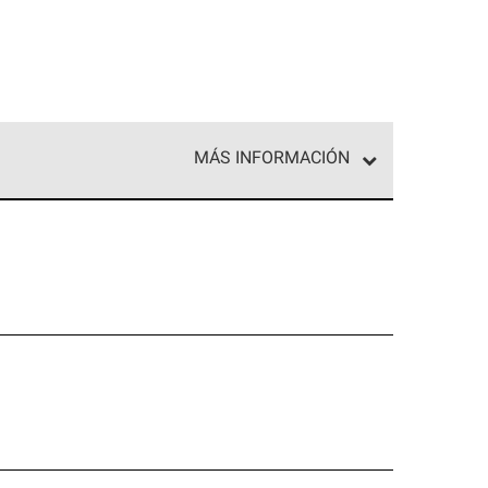
MÁS INFORMACIÓN
ed exclusiva de profesionales de techos que
o y confiabilidad.