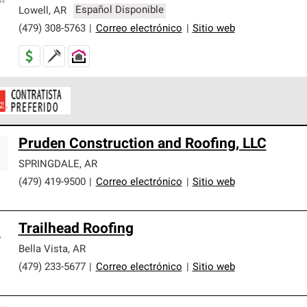
er nuestra mejor garantía de sistemas de techos.
Lowell
,
AR
Español Disponible
(479) 308-5763
|
Correo electrónico
|
Sitio web
ontratistas Preferenciales de Owens Corning son parte de una r
Pruden Construction and Roofing, LLC
en con altos estándares y requisitos estrictos de profesionalism
SPRINGDALE
,
AR
(479) 419-9500
|
Correo electrónico
|
Sitio web
Trailhead Roofing
Bella Vista
,
AR
(479) 233-5677
|
Correo electrónico
|
Sitio web