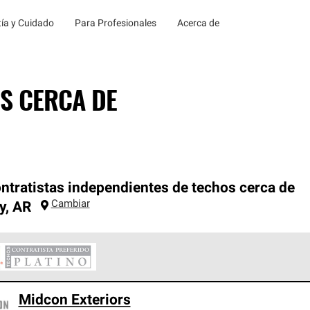
ía y Cuidado
Para Profesionales
Acerca de
S CERCA DE
ntratistas independientes de techos cerca de
Cambiar
y
,
AR
ontratistas Preferenciales Platinum de Owens Corning constituye
Midcon Exteriors
en con estándares estrictos de profesionalismo, confiabilidad 