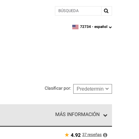
BÚSQUEDA
72734 -
español
zipcode,
language
Clasificar por
:
MÁS INFORMACIÓN
n el nivel superior de nuestra red exclusiva y
y destreza incomparable. Solo ellos pueden
★
37
reseñas
4.92