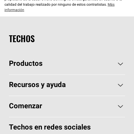
calidad del trabajo realizado por ninguno de estos contratistas.
Más
información
TECHOS
Productos
Elija sus tejas
Recursos y ayuda
Encuentre un contratista
Aspectos básicos sobre techos
Comenzar
Total Protection Roofing
System®
Herramientas de diseño y color
Llame al 1-800-GET
-
PINK®
Techos en redes sociales
Componentes para techos