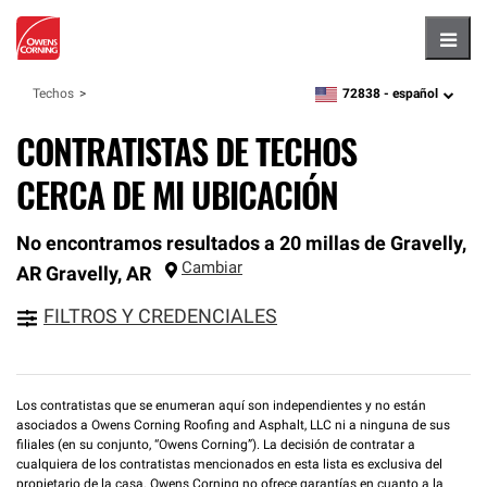
Hambu
72838 -
español
Techos
zipcode,
language
CONTRATISTAS DE TECHOS
CERCA DE MI UBICACIÓN
No encontramos resultados a 20 millas de Gravelly,
Cambiar
AR
Gravelly
,
AR
FILTROS Y CREDENCIALES
Los contratistas que se enumeran aquí son independientes y no están
asociados a Owens Corning Roofing and Asphalt, LLC ni a ninguna de sus
filiales (en su conjunto, “Owens Corning”). La decisión de contratar a
cualquiera de los contratistas mencionados en esta lista es exclusiva del
propietario de la casa. Owens Corning no ofrece garantías en cuanto a la