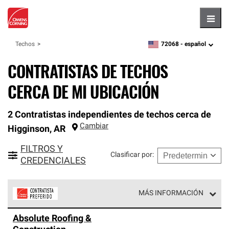
Hambu
72068 -
español
Techos
zipcode,
language
CONTRATISTAS DE TECHOS
CERCA DE MI UBICACIÓN
2 Contratistas independientes de techos cerca de
Cambiar
Higginson
,
AR
FILTROS Y
Clasificar por
:
CREDENCIALES
MÁS INFORMACIÓN
Los Contratistas Preferenciales de Owens Corning son
Absolute Roofing &
parte de una red exclusiva de profesionales de techos