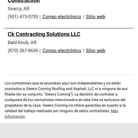
Construction
que cumplen con altos estándares y requisitos estrictos
de profesionalismo y confiabilidad.
Searcy
,
AR
(501) 473-0735
|
Correo electrónico
|
Sitio web
Ck Contracting Solutions LLC
Bald Knob
,
AR
(870) 267-8636
|
Correo electrónico
|
Sitio web
Los contratistas que se enumeran aquí son independientes y no están
asociados a Owens Corning Roofing and Asphalt, LLC ni a ninguna de sus
filiales (en su conjunto, “Owens Corning”). La decisión de contratar a
cualquiera de los contratistas mencionados en esta lista es exclusiva del
propietario de la casa. Owens Corning no ofrece garantías en cuanto a la
calidad del trabajo realizado por ninguno de estos contratistas.
Más
información