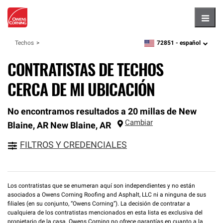
Hambu
72851 -
español
Techos
zipcode,
language
CONTRATISTAS DE TECHOS
CERCA DE MI UBICACIÓN
No encontramos resultados a 20 millas de New
Cambiar
Blaine, AR
New Blaine
,
AR
FILTROS Y CREDENCIALES
Los contratistas que se enumeran aquí son independientes y no están
asociados a Owens Corning Roofing and Asphalt, LLC ni a ninguna de sus
filiales (en su conjunto, “Owens Corning”). La decisión de contratar a
cualquiera de los contratistas mencionados en esta lista es exclusiva del
propietario de la casa. Owens Corning no ofrece garantías en cuanto a la