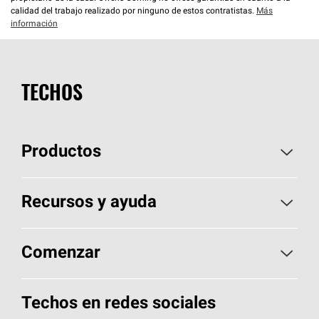
calidad del trabajo realizado por ninguno de estos contratistas.
Más
información
TECHOS
Productos
Elija sus tejas
Recursos y ayuda
Encuentre un contratista
Aspectos básicos sobre techos
Comenzar
Total Protection Roofing
System®
Herramientas de diseño y color
Llame al 1-800-GET
-
PINK®
Techos en redes sociales
Componentes para techos