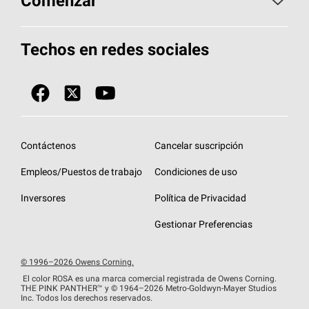
Comenzar
Total Protection Roofing
System®
Herramientas de diseño y color
Llame al 1-800-GET
-
PINK®
Techos en redes sociales
Componentes para techos
Biblioteca de documentos
Contratistas de techos por ubicación
Tecnología
SureNail®
Únase a la red de contratistas de techos
Encuentre una tienda o encuentre un
Protección contra algas
StreakGuard™
distribuidor
Diseño en el techo
Contáctenos
Cancelar suscripción
Colección de techos en colores fríos
Financiamiento de techos
Empleos/Puestos de trabajo
Condiciones de uso
Eventos para contratistas
Garantías de techos
Inversores
Política de Privacidad
Declaración de rendimiento de la UE
Gestionar Preferencias
© 1996–2026 Owens Corning.
El color ROSA es una marca comercial registrada de Owens Corning.
THE PINK
PANTHER™
y © 1964–2026 Metro-Goldwyn-Mayer Studios
Inc. Todos los derechos reservados.