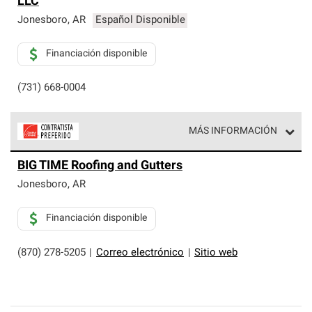
LLC
exclusiva y cumplen con estándares estrictos de
profesionalismo, confiabilidad y destreza incomparable.
Jonesboro
,
AR
Español Disponible
Solo ellos pueden ofrecer nuestra mejor garantía de
sistemas de techos.
Financiación disponible
(731) 668-0004
MÁS INFORMACIÓN
Los Contratistas Preferenciales de Owens Corning son
BIG TIME Roofing and Gutters
parte de una red exclusiva de profesionales de techos
que cumplen con altos estándares y requisitos estrictos
Jonesboro
,
AR
de profesionalismo y confiabilidad.
Financiación disponible
(870) 278-5205
|
Correo electrónico
|
Sitio web