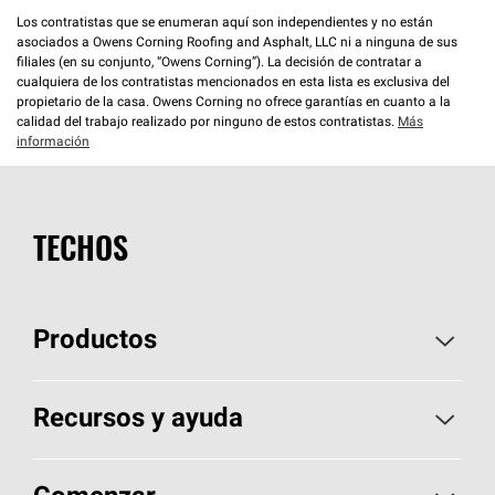
Los contratistas que se enumeran aquí son independientes y no están
asociados a Owens Corning Roofing and Asphalt, LLC ni a ninguna de sus
filiales (en su conjunto, “Owens Corning”). La decisión de contratar a
cualquiera de los contratistas mencionados en esta lista es exclusiva del
propietario de la casa. Owens Corning no ofrece garantías en cuanto a la
calidad del trabajo realizado por ninguno de estos contratistas.
Más
información
TECHOS
Productos
Elija sus tejas
Recursos y ayuda
Encuentre un contratista
Aspectos básicos sobre techos