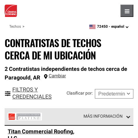
Hambu
72450 -
español
Techos
zipcode,
language
CONTRATISTAS DE TECHOS
CERCA DE MI UBICACIÓN
2 Contratistas independientes de techos cerca de
Cambiar
Paragould
,
AR
FILTROS Y
Clasificar por
:
CREDENCIALES
MÁS INFORMACIÓN
Los Contratistas Preferenciales Platinum de Owens
Titan Commercial Roofing,
Corning constituyen el nivel superior de nuestra red