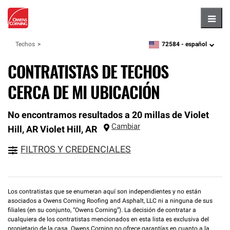
Hambu
72584 -
español
Techos
zipcode,
language
CONTRATISTAS DE TECHOS
CERCA DE MI UBICACIÓN
No encontramos resultados a 20 millas de Violet
Cambiar
Hill, AR
Violet Hill
,
AR
FILTROS Y CREDENCIALES
Los contratistas que se enumeran aquí son independientes y no están
asociados a Owens Corning Roofing and Asphalt, LLC ni a ninguna de sus
filiales (en su conjunto, “Owens Corning”). La decisión de contratar a
cualquiera de los contratistas mencionados en esta lista es exclusiva del
propietario de la casa. Owens Corning no ofrece garantías en cuanto a la