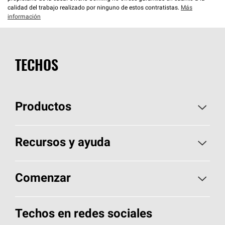
calidad del trabajo realizado por ninguno de estos contratistas.
Más
información
TECHOS
Productos
Elija sus tejas
Recursos y ayuda
Encuentre un contratista
Aspectos básicos sobre techos
Comenzar
Total Protection Roofing
System®
Herramientas de diseño y color
Llame al 1-800-GET
-
PINK®
Techos en redes sociales
Componentes para techos