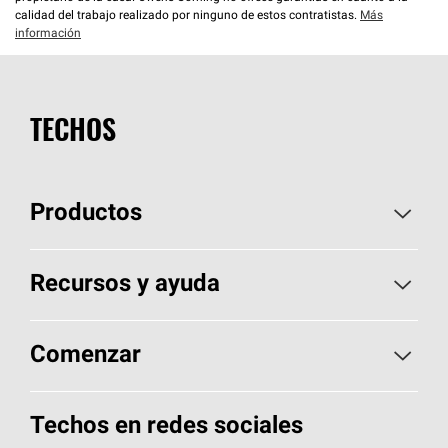
calidad del trabajo realizado por ninguno de estos contratistas.
Más
información
TECHOS
Productos
Elija sus tejas
Recursos y ayuda
Encuentre un contratista
Aspectos básicos sobre techos
Comenzar
Total Protection Roofing
System®
Herramientas de diseño y color
Llame al 1-800-GET
-
PINK®
Techos en redes sociales
Componentes para techos