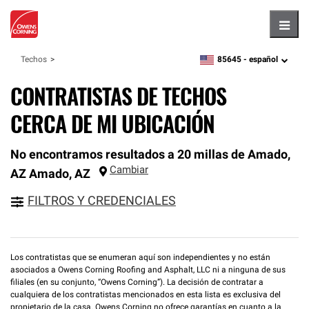
Hambu
85645 -
español
Techos
zipcode,
language
CONTRATISTAS DE TECHOS
CERCA DE MI UBICACIÓN
No encontramos resultados a 20 millas de Amado,
Cambiar
AZ
Amado
,
AZ
FILTROS Y CREDENCIALES
Los contratistas que se enumeran aquí son independientes y no están
asociados a Owens Corning Roofing and Asphalt, LLC ni a ninguna de sus
filiales (en su conjunto, “Owens Corning”). La decisión de contratar a
cualquiera de los contratistas mencionados en esta lista es exclusiva del
propietario de la casa. Owens Corning no ofrece garantías en cuanto a la