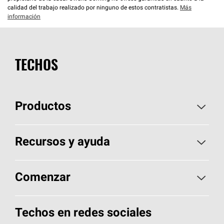
calidad del trabajo realizado por ninguno de estos contratistas.
Más
información
TECHOS
Productos
Elija sus tejas
Recursos y ayuda
Encuentre un contratista
Aspectos básicos sobre techos
Comenzar
Total Protection Roofing
System®
Herramientas de diseño y color
Llame al 1-800-GET
-
PINK®
Techos en redes sociales
Componentes para techos