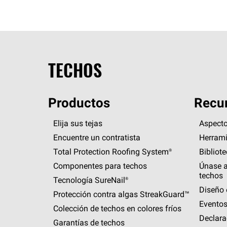
TECHOS
Productos
Recur
Elija sus tejas
Aspecto
Encuentre un contratista
Herrami
Total Protection Roofing
System®
Bibliot
Componentes para techos
Únase a
techos
Tecnología
SureNail®
Diseño 
Protección contra algas
StreakGuard™
Eventos
Colección de techos en colores fríos
Declara
Garantías de techos