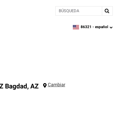
BÚSQUEDA
86321 -
español
zipcode,
language
Cambiar
AZ
Bagdad
,
AZ