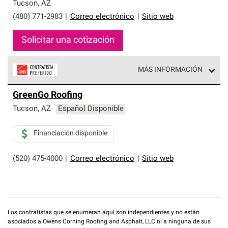
exclusiva y cumplen con estándares estrictos de
Tucson
,
AZ
profesionalismo, confiabilidad y destreza incomparable.
(480) 771-2983
|
Correo electrónico
|
Sitio web
Solo ellos pueden ofrecer nuestra mejor garantía de
sistemas de techos.
Solicitar una cotización
MÁS INFORMACIÓN
Los Contratistas Preferenciales de Owens Corning son
GreenGo Roofing
parte de una red exclusiva de profesionales de techos
que cumplen con altos estándares y requisitos estrictos
Tucson
,
AZ
Español Disponible
de profesionalismo y confiabilidad.
Financiación disponible
(520) 475-4000
|
Correo electrónico
|
Sitio web
Los contratistas que se enumeran aquí son independientes y no están
asociados a Owens Corning Roofing and Asphalt, LLC ni a ninguna de sus