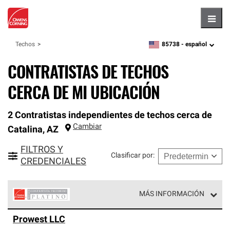
Hambu
85738 -
español
Techos
zipcode,
language
CONTRATISTAS DE TECHOS
CERCA DE MI UBICACIÓN
2 Contratistas independientes de techos cerca de
Cambiar
Catalina
,
AZ
FILTROS Y
Clasificar por
:
CREDENCIALES
MÁS INFORMACIÓN
Los Contratistas Preferenciales Platinum de Owens
Prowest LLC
Corning constituyen el nivel superior de nuestra red