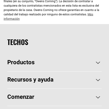
filiales (en su conjunto, “Owens Corning”). La decisión de contratar a
cualquiera de los contratistas mencionados en esta lista es exclusiva del
propietario de la casa. Owens Corning no ofrece garantías en cuanto a la
calidad del trabajo realizado por ninguno de estos contratistas.
Más
información
TECHOS
Productos
Elija sus tejas
Recursos y ayuda
Encuentre un contratista
Aspectos básicos sobre techos
Comenzar
Total Protection Roofing
System®
Herramientas de diseño y color