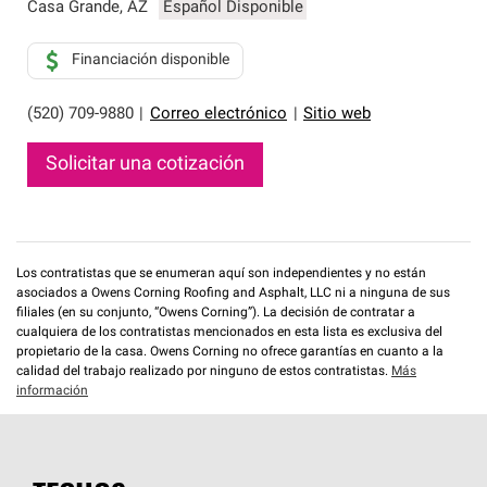
que cumplen con altos estándares y requisitos estrictos
Casa Grande
,
AZ
Español Disponible
de profesionalismo y confiabilidad.
Financiación disponible
(520) 709-9880
|
Correo electrónico
|
Sitio web
Solicitar una cotización
Los contratistas que se enumeran aquí son independientes y no están
asociados a Owens Corning Roofing and Asphalt, LLC ni a ninguna de sus
filiales (en su conjunto, “Owens Corning”). La decisión de contratar a
cualquiera de los contratistas mencionados en esta lista es exclusiva del
propietario de la casa. Owens Corning no ofrece garantías en cuanto a la
calidad del trabajo realizado por ninguno de estos contratistas.
Más
información