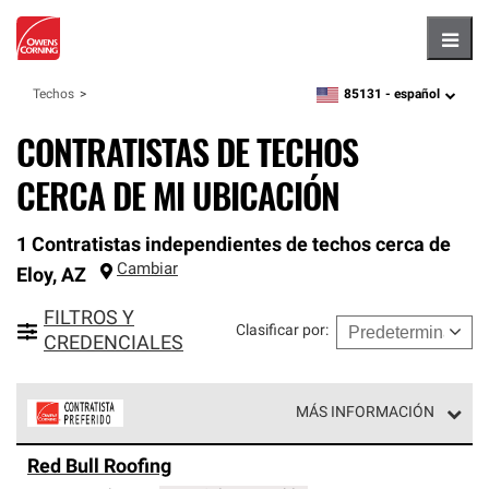
Hambu
85131 -
español
Techos
zipcode,
language
CONTRATISTAS DE TECHOS
CERCA DE MI UBICACIÓN
1 Contratistas independientes de techos cerca de
Cambiar
Eloy
,
AZ
FILTROS Y
Clasificar por
:
CREDENCIALES
MÁS INFORMACIÓN
Los Contratistas Preferenciales de Owens Corning son
Red Bull Roofing
parte de una red exclusiva de profesionales de techos