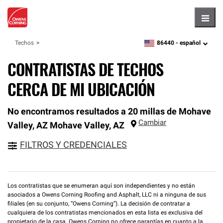
Hambu
86440 -
español
Techos
zipcode,
language
CONTRATISTAS DE TECHOS
CERCA DE MI UBICACIÓN
No encontramos resultados a 20 millas de Mohave
Cambiar
Valley, AZ
Mohave Valley
,
AZ
FILTROS Y CREDENCIALES
Los contratistas que se enumeran aquí son independientes y no están
asociados a Owens Corning Roofing and Asphalt, LLC ni a ninguna de sus
filiales (en su conjunto, “Owens Corning”). La decisión de contratar a
cualquiera de los contratistas mencionados en esta lista es exclusiva del
propietario de la casa. Owens Corning no ofrece garantías en cuanto a la