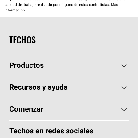
calidad del trabajo realizado por ninguno de estos contratistas.
Más
información
TECHOS
Productos
Elija sus tejas
Recursos y ayuda
Encuentre un contratista
Aspectos básicos sobre techos
Comenzar
Total Protection Roofing
System®
Herramientas de diseño y color
Llame al 1-800-GET
-
PINK®
Techos en redes sociales
Componentes para techos