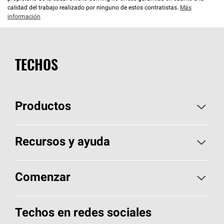
calidad del trabajo realizado por ninguno de estos contratistas.
Más
información
TECHOS
Productos
Elija sus tejas
Recursos y ayuda
Encuentre un contratista
Aspectos básicos sobre techos
Comenzar
Total Protection Roofing
System®
Herramientas de diseño y color
Llame al 1-800-GET
-
PINK®
Techos en redes sociales
Componentes para techos