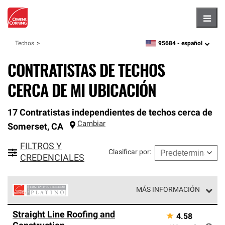
Hambu
95684 -
español
Techos
zipcode,
language
CONTRATISTAS DE TECHOS
CERCA DE MI UBICACIÓN
17 Contratistas independientes de techos cerca de
Cambiar
Somerset
,
CA
FILTROS Y
Clasificar por
:
CREDENCIALES
MÁS INFORMACIÓN
Los Contratistas Preferenciales Platinum de Owens
Straight Line Roofing and
★
4.58
Corning constituyen el nivel superior de nuestra red