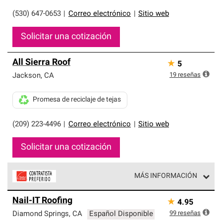
(530) 647-0653
|
Correo electrónico
|
Sitio web
Solicitar una cotización
All Sierra Roof
★
5
19
reseñas
Jackson
,
CA
Promesa de reciclaje de tejas
(209) 223-4496
|
Correo electrónico
|
Sitio web
Solicitar una cotización
MÁS INFORMACIÓN
Los Contratistas Preferenciales de Owens Corning son
Nail-IT Roofing
★
4.95
parte de una red exclusiva de profesionales de techos
que cumplen con altos estándares y requisitos estrictos
99
reseñas
Diamond Springs
,
CA
Español Disponible