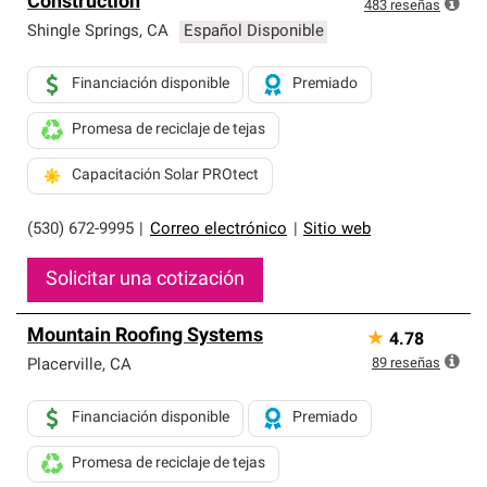
Construction
exclusiva y cumplen con estándares estrictos de
483
reseñas
profesionalismo, confiabilidad y destreza incomparable.
Shingle Springs
,
CA
Español Disponible
Solo ellos pueden ofrecer nuestra mejor garantía de
sistemas de techos.
Financiación disponible
Premiado
Promesa de reciclaje de tejas
Capacitación Solar PROtect
(530) 672-9995
|
Correo electrónico
|
Sitio web
Solicitar una cotización
Mountain Roofing Systems
★
4.78
89
reseñas
Placerville
,
CA
Financiación disponible
Premiado
Promesa de reciclaje de tejas