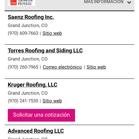
MÁS INFORMACIÓN
Los Contratistas Preferenciales de Owens Corning son
Saenz Roofing Inc.
parte de una red exclusiva de profesionales de techos
que cumplen con altos estándares y requisitos estrictos
Grand Junction
,
CO
de profesionalismo y confiabilidad.
(970) 609-7663
|
Sitio web
Torres Roofing and Siding LLC
Grand Junction
,
CO
(970) 260-7965
|
Correo electrónico
|
Sitio web
Kruger Roofing, LLC
Grand Junction
,
CO
(970) 241-7530
|
Sitio web
Solicitar una cotización
Advanced Roofing LLC