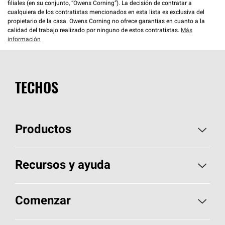
filiales (en su conjunto, “Owens Corning”). La decisión de contratar a
cualquiera de los contratistas mencionados en esta lista es exclusiva del
propietario de la casa. Owens Corning no ofrece garantías en cuanto a la
calidad del trabajo realizado por ninguno de estos contratistas.
Más
información
TECHOS
Productos
Elija sus tejas
Recursos y ayuda
Encuentre un contratista
Aspectos básicos sobre techos
Comenzar
Total Protection Roofing
System®
Herramientas de diseño y color