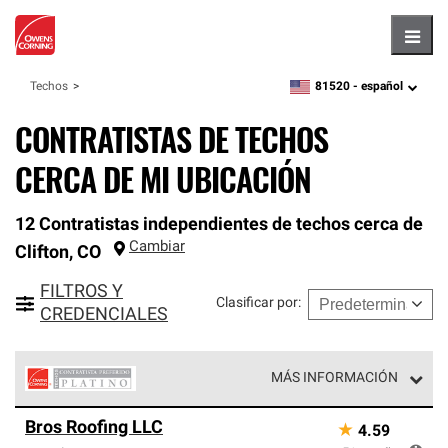
Hambu
81520 -
español
Techos
zipcode,
language
CONTRATISTAS DE TECHOS
CERCA DE MI UBICACIÓN
12 Contratistas independientes de techos cerca de
Cambiar
Clifton
,
CO
FILTROS Y
Clasificar por
:
CREDENCIALES
MÁS INFORMACIÓN
Los Contratistas Preferenciales Platinum de Owens
Bros Roofing LLC
★
4.59
Corning constituyen el nivel superior de nuestra red