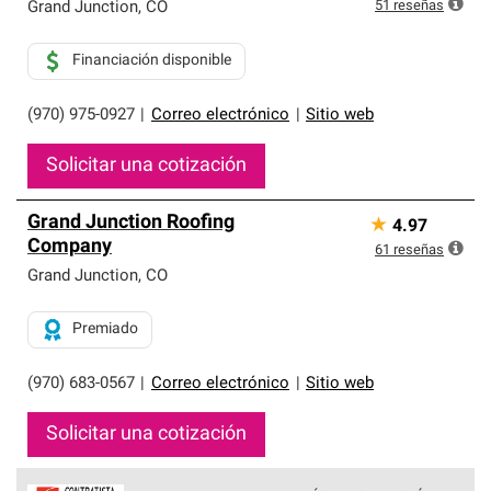
exclusiva y cumplen con estándares estrictos de
51
reseñas
Grand Junction
,
CO
profesionalismo, confiabilidad y destreza incomparable.
Solo ellos pueden ofrecer nuestra mejor garantía de
Financiación disponible
sistemas de techos.
(970) 975-0927
|
Correo electrónico
|
Sitio web
Solicitar una cotización
Grand Junction Roofing
★
4.97
Company
61
reseñas
Grand Junction
,
CO
Premiado
(970) 683-0567
|
Correo electrónico
|
Sitio web
Solicitar una cotización