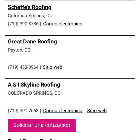
Los Contratistas Preferenciales de Owens Corning son
Scheffe's Roofing
parte de una red exclusiva de profesionales de techos
que cumplen con altos estándares y requisitos estrictos
Colorado Springs
,
CO
de profesionalismo y confiabilidad.
(719) 390-8736
|
Correo electrónico
Great Dane Roofing
Peyton
,
CO
(719) 433-0964
|
Sitio web
A & I Skyline Roofing
COLORADO SPRINGS
,
CO
(719) 391-7663
|
Correo electrónico
|
Sitio web
Solicitar una cotización