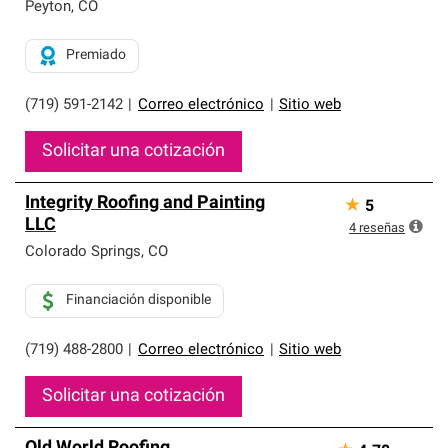
exclusiva y cumplen con estándares estrictos de
Peyton
,
CO
profesionalismo, confiabilidad y destreza incomparable.
Solo ellos pueden ofrecer nuestra mejor garantía de
Premiado
sistemas de techos.
(719) 591-2142
|
Correo electrónico
|
Sitio web
Solicitar una cotización
Integrity Roofing and Painting
★
5
LLC
4
reseñas
Colorado Springs
,
CO
Financiación disponible
(719) 488-2800
|
Correo electrónico
|
Sitio web
Solicitar una cotización