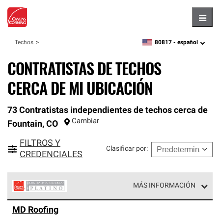
Hambu
80817 -
español
Techos
zipcode,
language
CONTRATISTAS DE TECHOS
CERCA DE MI UBICACIÓN
73 Contratistas independientes de techos cerca de
Cambiar
Fountain
,
CO
FILTROS Y
Clasificar por
:
CREDENCIALES
MÁS INFORMACIÓN
Los Contratistas Preferenciales Platinum de Owens
MD Roofing
Corning constituyen el nivel superior de nuestra red