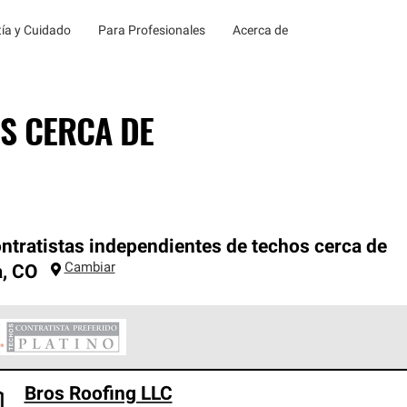
ía y Cuidado
Para Profesionales
Acerca de
S CERCA DE
ntratistas independientes de techos cerca de
Cambiar
a
,
CO
ontratistas Preferenciales Platinum de Owens Corning constituye
Bros Roofing LLC
en con estándares estrictos de profesionalismo, confiabilidad 