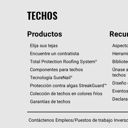
TECHOS
Productos
Recur
Elija sus tejas
Aspecto
Encuentre un contratista
Herrami
Total Protection Roofing
System®
Bibliot
Componentes para techos
Únase a
techos
Tecnología
SureNail®
Diseño 
Protección contra algas
StreakGuard™
Eventos
Colección de techos en colores fríos
Declara
Garantías de techos
Contáctenos
Empleos/Puestos de trabajo
Invers