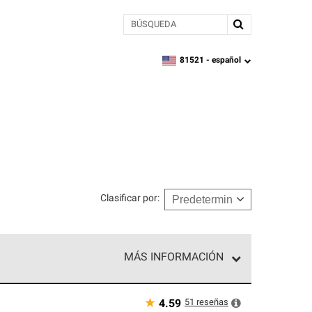
BÚSQUEDA
81521 -
español
zipcode,
language
Clasificar por
:
MÁS INFORMACIÓN
n el nivel superior de nuestra red exclusiva y
y destreza incomparable. Solo ellos pueden
★
51
reseñas
4.59