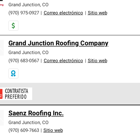
er nuestra mejor garantía de sistemas de techos.
Grand Junction
,
CO
(970) 975-0927
|
Correo electrónico
|
Sitio web
Grand Junction Roofing Company
Grand Junction
,
CO
(970) 683-0567
|
Correo electrónico
|
Sitio web
ontratistas Preferenciales de Owens Corning son parte de una r
Saenz Roofing Inc.
en con altos estándares y requisitos estrictos de profesionalism
Grand Junction
,
CO
(970) 609-7663
|
Sitio web