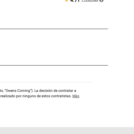
★
4.71
o, “Owens Corning”). La decisión de contratar a
 realizado por ninguno de estos contratistas.
Más