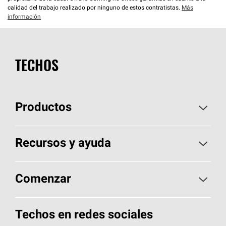
calidad del trabajo realizado por ninguno de estos contratistas.
Más
información
TECHOS
Productos
Elija sus tejas
Recursos y ayuda
Encuentre un contratista
Aspectos básicos sobre techos
Comenzar
Total Protection Roofing
System®
Herramientas de diseño y color
Llame al 1-800-GET
-
PINK®
Techos en redes sociales
Componentes para techos