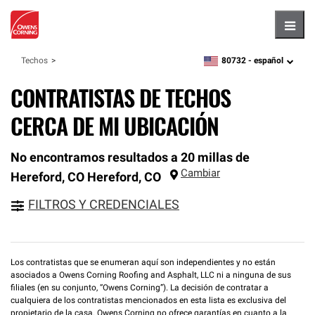
Hambu
80732 -
español
Techos
zipcode,
language
CONTRATISTAS DE TECHOS
CERCA DE MI UBICACIÓN
No encontramos resultados a 20 millas de
Cambiar
Hereford, CO
Hereford
,
CO
FILTROS Y CREDENCIALES
Los contratistas que se enumeran aquí son independientes y no están
asociados a Owens Corning Roofing and Asphalt, LLC ni a ninguna de sus
filiales (en su conjunto, “Owens Corning”). La decisión de contratar a
cualquiera de los contratistas mencionados en esta lista es exclusiva del
propietario de la casa. Owens Corning no ofrece garantías en cuanto a la