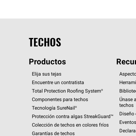
TECHOS
Productos
Recur
Elija sus tejas
Aspecto
Encuentre un contratista
Herrami
Total Protection Roofing
System®
Bibliot
Componentes para techos
Únase a
techos
Tecnología
SureNail®
Diseño 
Protección contra algas
StreakGuard™
Eventos
Colección de techos en colores fríos
Declara
Garantías de techos