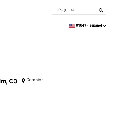
BÚSQUEDA
81049 -
español
zipcode,
language
Cambiar
im
,
CO