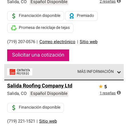
exclusiva y cumplen con estándares estrictos de
2
reseñas
Salida
,
CO
Español Disponible
profesionalismo, confiabilidad y destreza incomparable.
Solo ellos pueden ofrecer nuestra mejor garantía de
Financiación disponible
Premiado
sistemas de techos.
Promesa de reciclaje de tejas
(719) 207-0576
|
Correo electrónico
|
Sitio web
Solicitar una cotización
MÁS INFORMACIÓN
Los Contratistas Preferenciales de Owens Corning son
Salida Roofing Company Ltd
★
5
parte de una red exclusiva de profesionales de techos
que cumplen con altos estándares y requisitos estrictos
1
reseñas
Salida
,
CO
Español Disponible
de profesionalismo y confiabilidad.
Financiación disponible
(719) 221-1521
|
Sitio web