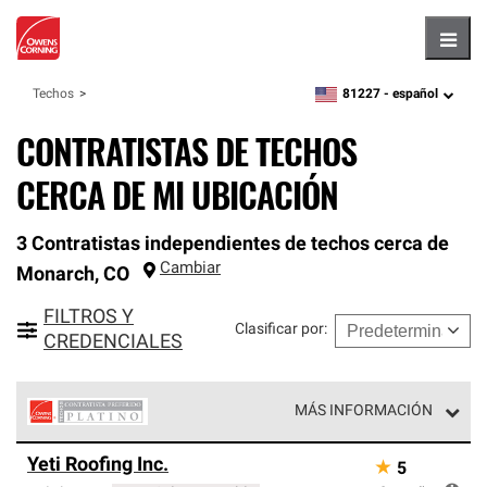
Hambu
81227 -
español
Techos
zipcode,
language
CONTRATISTAS DE TECHOS
CERCA DE MI UBICACIÓN
3 Contratistas independientes de techos cerca de
Cambiar
Monarch
,
CO
FILTROS Y
Clasificar por
:
CREDENCIALES
MÁS INFORMACIÓN
Los Contratistas Preferenciales Platinum de Owens
Yeti Roofing Inc.
★
5
Corning constituyen el nivel superior de nuestra red