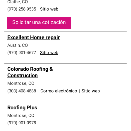
que cumplen con altos estándares y requisitos estrictos
Olathe
,
CO
de profesionalismo y confiabilidad.
(970) 258-9535
|
Sitio web
Solicitar una cotización
Excellent Home repair
Austin
,
CO
(970) 901-4677
|
Sitio web
Colorado Roofing &
Construction
Montrose
,
CO
(303) 408-4888
|
Correo electrónico
|
Sitio web
Roofing Plus
Montrose
,
CO
(970) 901-0978