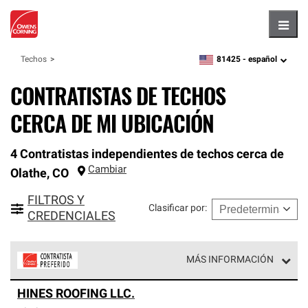
Hambu
81425 -
español
Techos
zipcode,
language
CONTRATISTAS DE TECHOS
CERCA DE MI UBICACIÓN
4 Contratistas independientes de techos cerca de
Cambiar
Olathe
,
CO
FILTROS Y
Clasificar por
:
CREDENCIALES
MÁS INFORMACIÓN
Los Contratistas Preferenciales de Owens Corning son
HINES ROOFING LLC.
parte de una red exclusiva de profesionales de techos