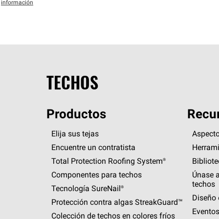
información
TECHOS
Productos
Recur
Elija sus tejas
Aspecto
Encuentre un contratista
Herrami
Total Protection Roofing
System®
Bibliot
Componentes para techos
Únase a
techos
Tecnología
SureNail®
Diseño 
Protección contra algas
StreakGuard™
Eventos
Colección de techos en colores fríos