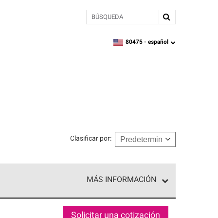
BÚSQUEDA
80475 -
español
zipcode,
language
Clasificar por
:
MÁS INFORMACIÓN
ed exclusiva de profesionales de techos que
o y confiabilidad.
Solicitar una cotización