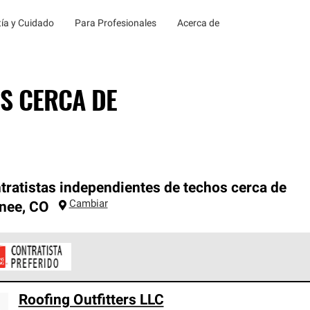
ía y Cuidado
Para Profesionales
Acerca de
S CERCA DE
tratistas independientes de techos cerca de
Cambiar
nee
,
CO
ontratistas Preferenciales de Owens Corning son parte de una r
Roofing Outfitters LLC
en con altos estándares y requisitos estrictos de profesionalism